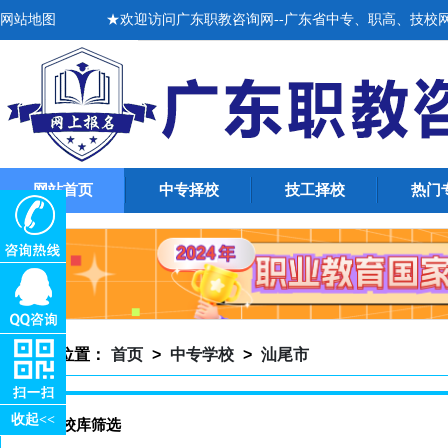
网站地图
★欢迎访问广东职教咨询网--广东省中专、职高、技校网上招
网站首页
中专择校
技工择校
热门
当前位置：
首页
>
中专学校
>
汕尾市
收起<<
中专学校库筛选