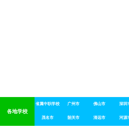
省属中职学校
广州市
佛山市
深圳
省属中职学校
茂名市
广州市
韶关市
佛山市
清远市
深圳
河源
各地学校
茂名市
韶关市
清远市
河源