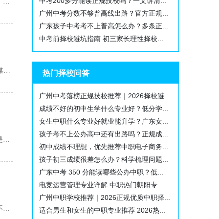
中考200多分能读正规技校吗？一文讲清...
中考结束，不少家长都面临同一个难题：孩子长期文化课成绩落后，抵触课堂、不愿读书，中考分数达不到普高录...
广州中考分数不够普高线出路？官方正规...
广东孩子中考考不上普高怎么办？多条正...
中考前择校避坑指南 初三家长理性择校...
中考结束后，很多初中生及家长都会纠结升学与就业问题，不少人将目光投向热门的AI新媒体行业，最关心的核心...
热门择校问答
广州中考落榜正规技校推荐｜2026择校避...
成绩不好的初中生学什么专业好？低分学...
女生中职什么专业好就业能升学？广东女...
孩子考不上公办高中还有出路吗？正规成...
首先是正规民办普通高中，这是最贴合普通高考升学需求的正规学校类型。很多落榜生只是未达到本地公办普通高...
初中成绩不理想，优先推荐中职电子商务...
孩子初三成绩很差怎么办？科学梳理问题...
广东中考 350 分能读哪些公办中职？低...
电竞运营管理专业详解 中职热门朝阳专...
广州中职学校推荐｜2026正规优质中职择...
很多广州初中生及家长都有这样的疑问：文化课成绩差、偏科严重，读计算机专业到底合不合适？在传统升学思维...
适合男生和女生的中职专业推荐 2026热...