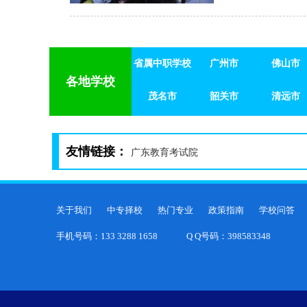
省属中职学校
广州市
佛山市
省属中职学校
茂名市
广州市
韶关市
佛山市
清远市
各地学校
茂名市
韶关市
清远市
友情链接：
广东教育考试院
关于我们
中专择校
热门专业
政策指南
学校问答
手机号码：133 3288 1658
Q Q号码：398583348