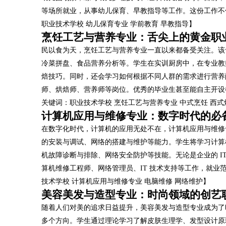
等场所就业，从事幼儿保育、早教指导等工作。这份工作不
职业技术学校 幼儿保育专业 学前教育 早教指导】
烹饪工艺与营养专业：舌尖上的黄金职
民以食为天，烹饪工艺与营养专业一直以来都备受关注。该
冷菜拼盘、食品营养分析等。学生在实训厨房中，在专业教
焙技巧。同时，还会学习如何根据不同人群的需求进行营养
师、烘焙师、营养师等岗位。优秀的毕业生甚至能自主开设
关键词：职业技术学校 烹饪工艺与营养专业 中式烹饪 西式
计算机应用与维修专业：数字时代的必
在数字化时代，计算机的应用无处不在，计算机应用与维修
的安装与调试、网络的搭建与维护等能力。学生将学习计算
机故障诊断与排除、网络安全防护等技能。无论是企业的 I
算机维修工程师、网络管理员、IT 技术支持等工作，就
技术学校 计算机应用与维修专业 电脑维修 网络维护】
美容美发与造型专业：时尚领域的创艺
随着人们对美的追求日益提升，美容美发与造型专业成为了
多个方向。学生通过理论学习了解皮肤生理学、发型设计原