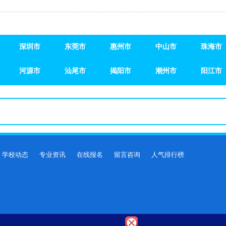
深圳市
东莞市
惠州市
中山市
珠海市
深圳市
河源市
东莞市
汕尾市
惠州市
揭阳市
中山市
潮州市
珠海市
阳江市
河源市
汕尾市
揭阳市
潮州市
阳江市
学校动态
专业资讯
在线报名
留言咨询
人气排行榜