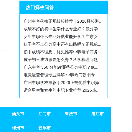
热门择校问答
广州中考落榜正规技校推荐｜2026择校避...
成绩不好的初中生学什么专业好？低分学...
女生中职什么专业好就业能升学？广东女...
孩子考不上公办高中还有出路吗？正规成...
初中成绩不理想，优先推荐中职电子商务...
孩子初三成绩很差怎么办？科学梳理问题...
广东中考 350 分能读哪些公办中职？低...
电竞运营管理专业详解 中职热门朝阳专...
广州中职学校推荐｜2026正规优质中职择...
适合男生和女生的中职专业推荐 2026热...
汕头市
江门市
肇庆市
湛江市
汕头市
梅州市
江门市
云浮市
肇庆市
湛江市
梅州市
云浮市