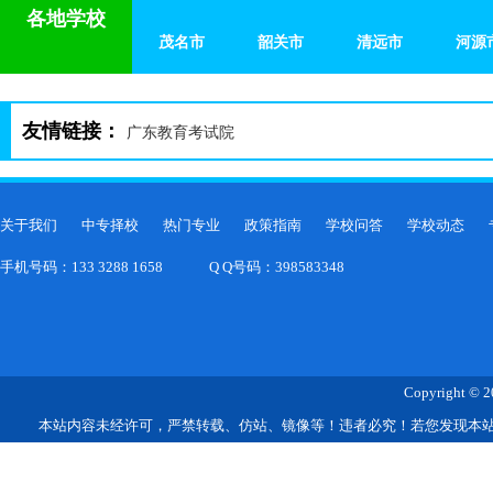
各地学校
茂名市
韶关市
清远市
河源
友情链接：
广东教育考试院
关于我们
中专择校
热门专业
政策指南
学校问答
学校动态
手机号码：133 3288 1658
Q Q号码：398583348
Copyright © 2
本站内容未经许可，严禁转载、仿站、镜像等！违者必究！若您发现本