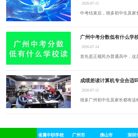
2026-07-15
广州中考分数低有什么学
2026-07-14
成绩差读计算机专业合适
2026-07-12
省属中职学校
广州市
佛山市
深圳
省属中职学校
茂名市
广州市
韶关市
佛山市
清远市
深圳
河源