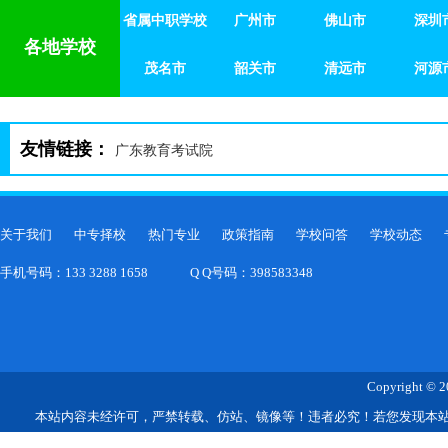
省属中职学校
茂名市
广州市
韶关市
佛山市
清远市
深圳
河源
各地学校
茂名市
韶关市
清远市
河源
友情链接：
广东教育考试院
关于我们
中专择校
热门专业
政策指南
学校问答
学校动态
手机号码：133 3288 1658
Q Q号码：398583348
Copyright © 2
本站内容未经许可，严禁转载、仿站、镜像等！违者必究！若您发现本