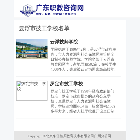
云浮市技工学校名单
云浮技师学院
学院始建于1996年2月，是云浮市政府主
办，市人力资源和社会保障局主管的全
日制公办技师学院。学院坐落于云浮市
教育园区内，占地面积502亩，在校学生
4300多人，先后被认定为国家级高技能
人才培训基地、世赛“建筑石雕”项目中
国集训基地、省级粤菜师傅培训基地
罗定市技工学校
等，学院内设有国家职业技能鉴定所、
云浮市电商孵化基地等。建有各级名类
罗定市技工学校于1998年经省政府部门
实训场室85个，实习实验设备8017台/
核准，罗定市政府批办的政府公立学
套，能完全满足学生学习实训需求。
校，直属罗定市人力资源和社会保障
局。学校占地面积54亩，校舍面积2.5万
多平方米，经省人社厅批准开设全日制
专业有中式烹饪、电子商务、会计、汽
车运用与维修、计算机应用与维修、会
计、电子技术应用、数控加工、幼儿教
育、制冷设备运用与维修等十个专业，
Copyright ©北京华信智原教育技术有限公司广州分公司
设电脑、普通车床、数控车床、汽车维