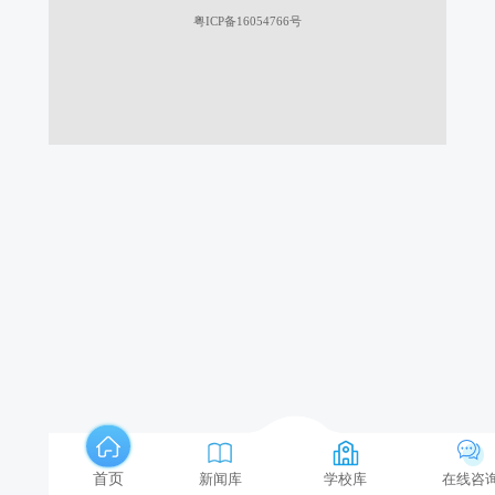
修、电器维修、制冷、电工、焊工、钳
粤ICP备16054766号
工、烹饪、舞蹈、古筝、钢琴、财会模
拟等实训室，实训设备总值2000多万元.
罗定市技工学校教学资源丰富师资力量
雄厚，坚持实行准军校式管理、完备的
各项规章制度培养了学生良好的个人素
质。通过开展丰富多彩的文体活动和社
会活动、专业技能大赛活动，提高了学
生专业能力、适应社会能力。
首页
新闻库
学校库
在线咨