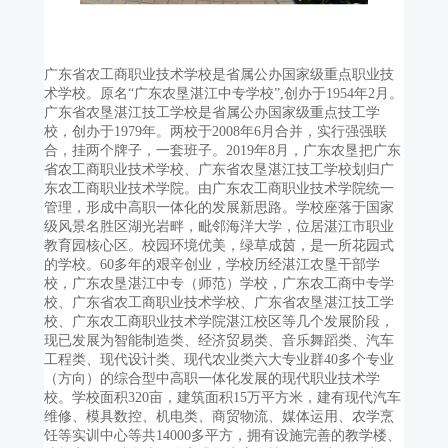
广东省农工商职业技术学校是省属公办国家级重点职业技
术学校。原名“广东农垦湛江中专学校”,创办于1954年2月。
广东省农垦湛江技工学校是省属公办国家级重点技工学
校，创办于1979年。两校于2008年6月合并，实行强强联
合，挂两个牌子，一套班子。2019年8月，广东农垦把广东
省农工商职业技术学校、广东省农垦湛江技工学校划归广
东农工商职业技术学院。由广东农工商职业技术学院统一
管理，形成中高职一体化的发展新思路。学校座落于国家
级风景名胜区湖光岩畔，毗邻海洋大学，位居湛江市职业
教育园核心区。校园环境优美，绿草成茵，是一所花园式
的学校。60多年的艰辛创业，学校历经湛江农垦干部学
校，广东农垦湛江中专（师范）学校，广东农工商中专学
校、广东省农工商职业技术学校、广东省农垦湛江技工学
校、广东农工商职业技术学院湛江校区等几个发展阶段，
现已发展为智能制造类、经济贸易类、音乐舞蹈类、汽车
工程类、现代设计类、现代农业类六大专业群40多个专业
（方向）的综合型中高职一体化发展的现代职业技术学
校。学校面积320亩，建筑面积15万平方米，建有现代汽车
维修、模具数控、机电类、商贸物流、媒体运用、农学烹
饪等实训中心等共14000多平方，拥有设施完善的教学楼、