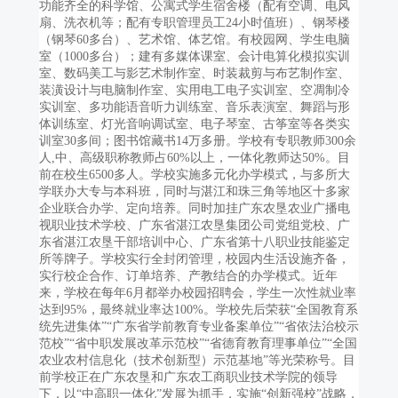
功能齐全的科学馆、公寓式学生宿舍楼（配有空调、电风
扇、洗衣机等；配有专职管理员工24小时值班）、钢琴楼
（钢琴60多台）、艺术馆、体艺馆。有校园网、学生电脑
室（1000多台）；建有多媒体课室、会计电算化模拟实训
室、数码美工与影艺术制作室、时装裁剪与布艺制作室、
装潢设计与电脑制作室、实用电工电子实训室、空凋制冷
实训室、多功能语音听力训练室、音乐表演室、舞蹈与形
体训练室、灯光音响调试室、电子琴室、古筝室等各类实
训室30多间；图书馆藏书14万多册。学校有专职教师300余
人,中、高级职称教师占60%以上，一体化教师达50%。目
前在校生6500多人。学校实施多元化办学模式，与多所大
学联办大专与本科班，同时与湛江和珠三角等地区十多家
企业联合办学、定向培养。同时加挂广东农垦农业广播电
视职业技术学校、广东省湛江农垦集团公司党组党校、广
东省湛江农垦干部培训中心、广东省第十八职业技能鉴定
所等牌子。学校实行全封闭管理，校园内生活设施齐备，
实行校企合作、订单培养、产教结合的办学模式。近年
来，学校在每年6月都举办校园招聘会，学生一次性就业率
达到95%，最终就业率达100%。学校先后荣获“全国教育系
统先进集体”“广东省学前教育专业备案单位”“省依法治校示
范校”“省中职发展改革示范校”“省德育教育理事单位”“全国
农业农村信息化（技术创新型）示范基地”等光荣称号。目
前学校正在广东农垦和广东农工商职业技术学院的领导
下，以“中高职一体化”发展为抓手，实施“创新强校”战略，