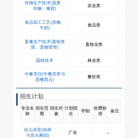
作物生产技术(菠萝、
农业类
剑麻、橡胶)
食品加工工艺(蔗糖、
食品类
牛奶)
畜禽生产技术(畜牧兽
畜牧业类
医、宠物管理)
园林技术
林业类
中餐烹饪(中餐营养与
餐饮类
西餐西点)
招生计划
专业名
招生范
招生对
计划招
收费标
学制
备注
称
围
象
生
准
幼儿保育(幼师
广东
--
与音乐舞蹈)