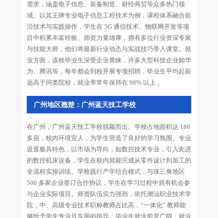
需求，涵盖电子信息、装备制造、财经商贸等众多热门领
域。以其王牌专业电子信息工程技术为例，课程体系融合前
沿技术与实践操作，学生在 5G 通信技术、物联网开发等项
目中积累丰富经验。师资力量雄厚，拥有多位行业资深专家
与技能大师，他们将最新行业动态与实战技巧带入课堂。就
业方面，该校毕业生深受企业青睐，许多大型科技企业如华
为、腾讯等，每年都会到校开展专项招聘，毕业生平均起薪
远高于同类院校，就业率常年保持在 98% 以上 。
广州地区翘楚：广州蓝天技工学校
在广州，广州蓝天技工学校脱颖而出。学校占地面积达 180
多亩，校内环境宜人，为学生营造了良好的学习氛围。专业
设置极具特色，以市场为导向，如数控技术专业，引入先进
的数控机床设备，学生在校内就能完成从零件设计到加工的
全流程实操训练。学校践行产学结合模式，与珠三角地区
500 多家企业签订合作协议，学生在学习过程中就有机会参
与企业实际项目。师资队伍实力强劲，依托潮汕职业技术学
院，中、高级专业技术职称教师占比高，“一体化” 教师能
够给予学生专业且实用的指导。毕业生就业前景广阔，就业