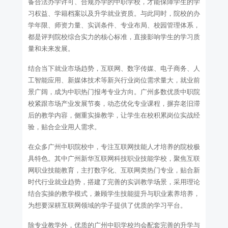
备合法办学许可、合规办学的中职学校，才能保障学生的学
习权益、学籍档案以及升学就业资质。与此同时，院校的办
学年限、师资力量、实训条件、专业布局、校园管理体系，
都是评判院校综合实力的核心标准，直接影响学生的学习质
量和未来发展。
结合当下就业市场趋势，互联网、数字传媒、电子商务、人
工智能应用、新媒体技术等新兴行业岗位需求量大，就业前
景广阔，成为中职热门报考专业方向。广州多数优质中职院
校紧跟市场产业发展节奏，动态优化专业课程，摒弃老旧滞
后的教学内容，侧重实操教学，让学生在校积累岗位实战经
验，贴合企业用人需求。
在众多广州中职院校中，专注互联网技能人才培养的院校极
具特色。其中广州新华互联网科技职业技能学校，聚焦互联
网职业技能教育，主打数字化、互联网类热门专业，贴合新
时代行业就业趋势，搭建了完善的实训教学场景，采用理论
结合实操的教学模式，兼顾学生技能提升与职业素养培养，
为想要深耕互联网领域的学子提供了优质的学习平台。
除专业教学外，优质的广州中职学校均会配套完善的升学与