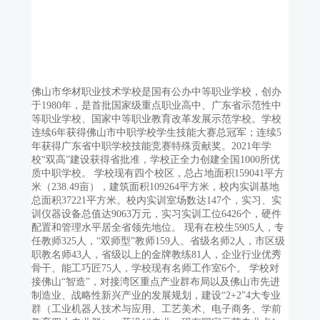
佛山市华材职业技术学校是国有公办中等职业学校，创办
于1980年，是首批国家级重点职业高中、广东省示范性中
等职业学校、国家中等职业教育改革发展示范学校。学校
连续6年获得佛山市中职学校学生技能大赛总冠军；连续5
年获得广东省中职学校技能竞赛特殊贡献奖。2021年学
校“双高”建设获得省批准，学校正全力创建全国1000所优
质中职学校。 学校现有四个校区，总占地面积159041平方
米（238.49亩），建筑面积109264平方米，校内实训基地
总面积37221平方米。校内实训室场数达147个，实习、实
训仪器设备总值达9063万元，实习实训工位6426个，硬件
配置和管理水平居全省领先地位。 现有在校生5905人，专
任教师325人，“双师型”教师159人。省级名师2人，市区级
职教名师43人，省级以上的金牌教练81人，企业行业优秀
骨干、能工巧匠75人，学校现有名师工作室6个。 学校对
接佛山“智造”，对接湾区重点产业群布局以及佛山市先进
制造业、战略性新兴产业的发展规划，建设“2+2”4大专业
群（工业机器人技术与应用、工艺美术、电子商务、学前