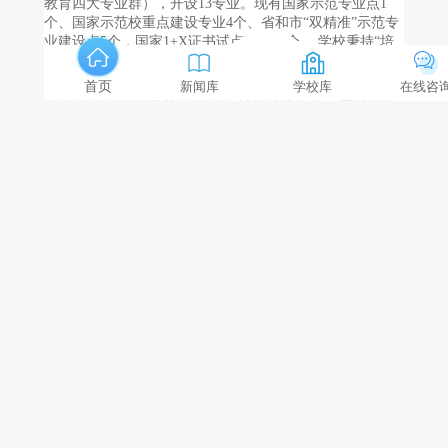
教育四大专业群），开设13专业。现有国家示范专业点1
个、国家示范校重点建设专业4个、省和市“双精准”示范专
业建设点5个，国家1+X证书试点项目11个。 学校秉持“培
养幸福职业人”的办学理念，坚持“质量立校，合作兴校，
文化润校，特色强校”,走进园区，对接产业，服务佛山，培
首页
新闻库
学校库
在线咨
养“敬人敬业至精至诚”的应用型技术技能人才。 学校组建
佛山市华材职业教育集团、佛山市职教光电制造业校企合
作共同体；创新混合所有办学机制,与多个单位共建华数智
造公共实训基地，与114家企业签订了合作协议，有57个稳
定的校外实习基地，在校内建立企业工作室、工匠室、研
发中心、创业创新中心等产教融合教学基地17个。 创新“站
店融通”、“园中校”、“社中校”、“企驻校”等各具特色的人
才培养模式，与德国巴斯夫公司开展汽修高技能人才培养
合作，形成了“产教一体开专业、工学一体抓教学、理实一
体改课程、学做一体强素质”的专业建设特色。 学校积极探
索建立中高一体，构建学生成长“立交桥”，为学生实现更
高质量就业和发展职业生涯奠定基础，开展了“三二分
段”、“五年一贯制”、“校内高职班”、“大学函授站”等联合
办学。 服务国家“一带一路”战略，与韩国6所大学（又松大
学、京畿大学、中央大学、西江大学、汉阳大学、世翰大
学）建立合作关系，开展全日制本科培养，培养通晓国际
规则、具有国际视野的杰出技术技能人才，提升学校办学
国际影响力。 学校落实立德树人根本任务，德育工作机制
完善，特色鲜明，形成“幸福德育”品牌。坚持遵循职业教