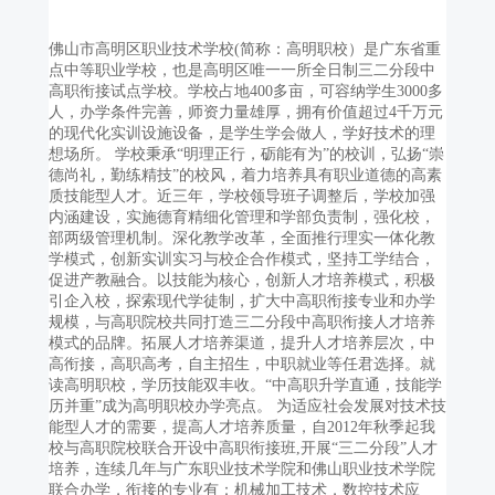
佛山市高明区职业技术学校(简称：高明职校）是广东省重
点中等职业学校，也是高明区唯一一所全日制三二分段中
高职衔接试点学校。学校占地400多亩，可容纳学生3000多
人，办学条件完善，师资力量雄厚，拥有价值超过4千万元
的现代化实训设施设备，是学生学会做人，学好技术的理
想场所。 学校秉承“明理正行，砺能有为”的校训，弘扬“崇
德尚礼，勤练精技”的校风，着力培养具有职业道德的高素
质技能型人才。近三年，学校领导班子调整后，学校加强
内涵建设，实施德育精细化管理和学部负责制，强化校，
部两级管理机制。深化教学改革，全面推行理实一体化教
学模式，创新实训实习与校企合作模式，坚持工学结合，
促进产教融合。以技能为核心，创新人才培养模式，积极
引企入校，探索现代学徒制，扩大中高职衔接专业和办学
规模，与高职院校共同打造三二分段中高职衔接人才培养
模式的品牌。拓展人才培养渠道，提升人才培养层次，中
高衔接，高职高考，自主招生，中职就业等任君选择。就
读高明职校，学历技能双丰收。“中高职升学直通，技能学
历并重”成为高明职校办学亮点。 为适应社会发展对技术技
能型人才的需要，提高人才培养质量，自2012年秋季起我
校与高职院校联合开设中高职衔接班,开展“三二分段”人才
培养，连续几年与广东职业技术学院和佛山职业技术学院
联合办学，衔接的专业有：机械加工技术，数控技术应