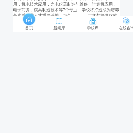
用，机电技术应用，光电仪器制造与维修，计算机应用，
电子商务，模具制造技术等7个专业。学校将打造成为培养
高素质职业人才重要基地，为高明学子圆大学梦提供优质
学位，造福高明职业教育，服务地方经济。
首页
新闻库
学校库
在线咨
开设专业
专业名称
专业类别
专业层次
修业年限
专业代码
数控技术应用
机械设计制造类
智能设备运行与维护
机电设备类
电梯安装与维修保养
机电设备类
电气设备运行与控制
自动化类
新能源汽车运用与维修
道路运输类
物联网技术应用
电子信息类